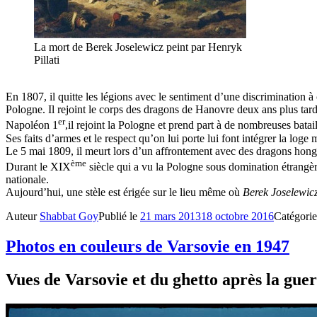
La mort de Berek Joselewicz peint par Henryk
Pillati
En 1807, il quitte les légions avec le sentiment d’une discrimination à 
Pologne. Il rejoint le corps des dragons de Hanovre deux ans plus tard
er
Napoléon 1
,il rejoint la Pologne et prend part à de nombreuses batail
Ses faits d’armes et le respect qu’on lui porte lui font intégrer la lo
Le 5 mai 1809, il meurt lors d’un affrontement avec des dragons hon
ème
Durant le XIX
siècle qui a vu la Pologne sous domination étrang
nationale.
Aujourd’hui, une stèle est érigée sur le lieu même où
Berek Joselewic
Auteur
Shabbat Goy
Publié le
21 mars 2013
18 octobre 2016
Catégori
Photos en couleurs de Varsovie en 1947
Vues de Varsovie et du ghetto après la gue