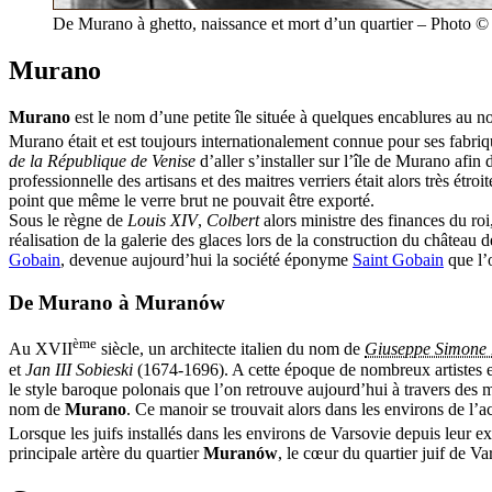
De Murano à ghetto, naissance et mort d’un quartier – Photo 
Murano
Murano
est le nom d’une petite île située à quelques encablures au no
Murano était et est toujours internationalement connue pour ses fabriqu
de la République de Venise
d’aller s’installer sur l’île de Murano afin
professionnelle des artisans et des maitres verriers était alors très ét
point que même le verre brut ne pouvait être exporté.
Sous le règne de
Louis XIV
,
Colbert
alors ministre des finances du roi
réalisation de la galerie des glaces lors de la construction du château de
Gobain
, devenue aujourd’hui la société éponyme
Saint Gobain
que l’
De Murano à Muranów
ème
Au XVII
siècle, un architecte italien du nom de
Giuseppe Simone B
et
Jan III Sobieski
(1674-1696). A cette époque de nombreux artistes et a
le style baroque polonais que l’on retrouve aujourd’hui à travers des
nom de
Murano
. Ce manoir se trouvait alors dans les environs de l’
Lorsque les juifs installés dans les environs de Varsovie depuis leur e
principale artère du quartier
Muranów
, le cœur du quartier juif de Va