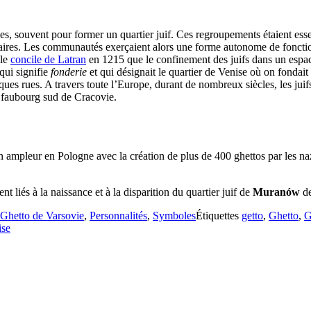
ues, souvent pour former un quartier juif. Ces regroupements étaient ess
aires. Les communautés exerçaient alors une forme autonome de foncti
 le
concile de Latran
en 1215 que le confinement des juifs dans un espa
qui signifie
fonderie
et qui désignait le quartier de Venise où on fondait
uelques rues. A travers toute l’Europe, durant de nombreux siècles, les ju
le faubourg sud de Cracovie.
n ampleur en Pologne avec la création de plus de 400 ghettos par les na
ent liés à la naissance et à la disparition du quartier juif de
Muranów
de
Ghetto de Varsovie
,
Personnalités
,
Symboles
Étiquettes
getto
,
Ghetto
,
G
ise