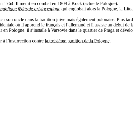
 en 1764. Il meurt en combat en 1809 à Kock (actuelle Pologne).
publique fédérale aristocratique
qui englobait alors la Pologne, la Litua
ar son oncle dans la tradition juive mais également polonaise. Plus tar
dentale où il apprend le français et l’allemand et il assiste au début de
ur en Pologne, il s’installe à Varsovie dans le quartier de Praga et dév
r à l’insurrection contre
la troisième partition de la Pologne
.