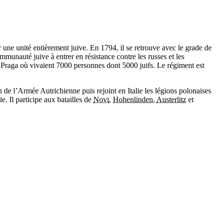
 une unité entièrement juive. En 1794, il se retrouve avec le grade de
munauté juive à entrer en résistance contre les russes et les
e Praga où vivaient 7000 personnes dont 5000 juifs. Le régiment est
n de l’Armée Autrichienne puis rejoint en Italie les légions polonaises
. Il participe aux batailles de
Novi
,
Hohenlinden
,
Austerlitz
et