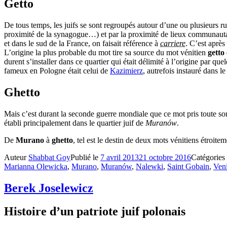
Getto
De tous temps, les juifs se sont regroupés autour d’une ou plusieurs r
proximité de la synagogue…) et par la proximité de lieux communaut
et dans le sud de la France, on faisait référence à
carriere
. C’est après
L’origine la plus probable du mot tire sa source du mot vénitien
getto
durent s’installer dans ce quartier qui était délimité à l’origine par q
fameux en Pologne était celui de
Kazimierz
, autrefois instauré dans 
Ghetto
Mais c’est durant la seconde guerre mondiale que ce mot pris toute so
établi principalement dans le quartier juif de
Muranów
.
De
Murano
à
ghetto
, tel est le destin de deux mots vénitiens étroitem
Auteur
Shabbat Goy
Publié le
7 avril 2013
21 octobre 2016
Catégories
Marianna Olewicka
,
Murano
,
Muranów
,
Nalewki
,
Saint Gobain
,
Ven
Berek Joselewicz
Histoire d’un patriote juif polonais