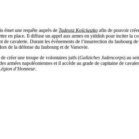
puis émet une requête auprès de
Tadeusz Kościuszko
afin de pouvoir créer
e en place. Il diffuse un appel aux armes en yiddish pour inciter la com
ment de cavalerie. Durant les événements de l’insurrection du faubourg d
 lors de la défense du faubourg et de Varsovie.
de créer une troupe de volontaires juifs (
Galiziches Judencorps
) au sei
des armées napoléoniennes et il accède au grade de capitaine de cavalerie
Légion d’Honneur
.