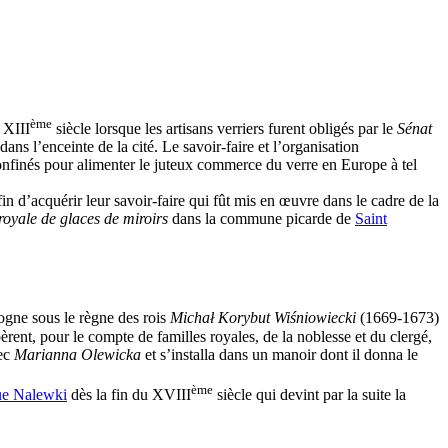
ème
 XIII
siècle lorsque les artisans verriers furent obligés par le
Sénat
ns l’enceinte de la cité. Le savoir-faire et l’organisation
nt confinés pour alimenter le juteux commerce du verre en Europe à tel
in d’acquérir leur savoir-faire qui fût mis en œuvre dans le cadre de la
oyale de glaces de miroirs
dans la commune picarde de
Saint
logne sous le règne des rois
Michał Korybut Wiśniowiecki
(1669-1673)
èrent, pour le compte de familles royales, de la noblesse et du clergé,
vec
Marianna Olewicka
et s’installa dans un manoir dont il donna le
ème
ue Nalewki
dès la fin du XVIII
siècle qui devint par la suite la