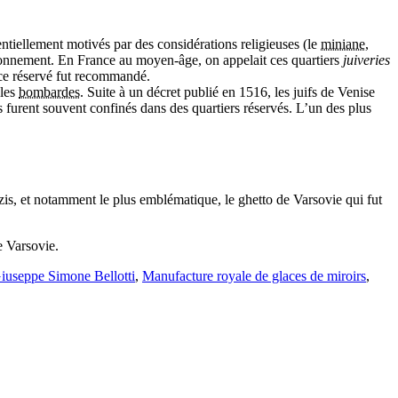
entiellement motivés par des considérations religieuses (le
miniane
,
onnement. En France au moyen-âge, on appelait ces quartiers
juiveries
ce réservé fut recommandé.
 les
bombardes
. Suite à un décret publié en 1516, les juifs de Venise
ifs furent souvent confinés dans des quartiers réservés. L’un des plus
zis, et notamment le plus emblématique, le ghetto de Varsovie qui fut
 Varsovie.
iuseppe Simone Bellotti
,
Manufacture royale de glaces de miroirs
,