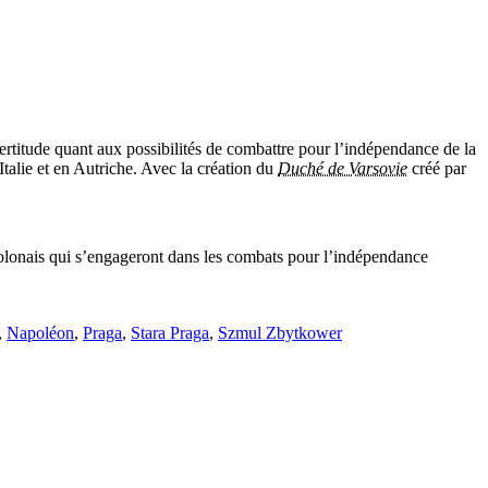
ncertitude quant aux possibilités de combattre pour l’indépendance de la
talie et en Autriche. Avec la création du
Duché de Varsovie
créé par
polonais qui s’engageront dans les combats pour l’indépendance
,
Napoléon
,
Praga
,
Stara Praga
,
Szmul Zbytkower