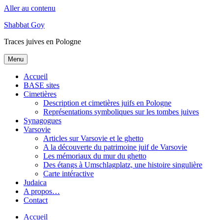
Aller au contenu
Shabbat Goy
Traces juives en Pologne
Menu
Accueil
BASE sites
Cimetières
Description et cimetières juifs en Pologne
Représentations symboliques sur les tombes juives
Synagogues
Varsovie
Articles sur Varsovie et le ghetto
A la découverte du patrimoine juif de Varsovie
Les mémoriaux du mur du ghetto
Des étangs à Umschlagplatz, une histoire singulière
Carte intéractive
Judaica
A propos…
Contact
Accueil