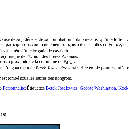
cause de sa judéité et de sa non filiation nobiliaire ainsi qu’une forte i
 et participe sous commandement français à des batailles en France, en I
les à la tête d’une brigade de cavalerie.
ge maçonnique de l’Union des Frères Polonais.
grois à proximité de la commune de
Kock
.
ère, l’engagement de
Berek Joselewicz
servira d’exemple pour les juifs 
z
est tombé sous les sabres des hongrois.
es
Personnalités
Étiquettes
Berek Joselewicz
,
George Washington
,
Kock
rre