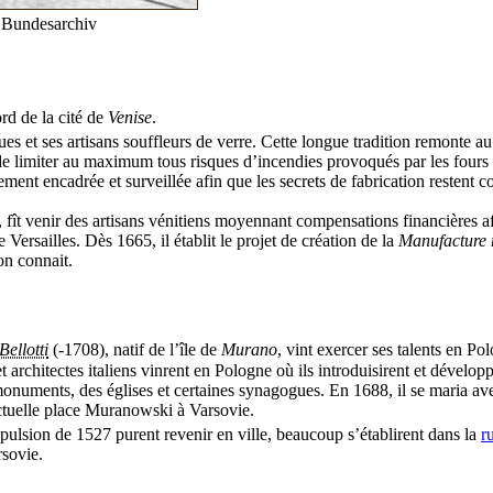
© Bundesarchiv
rd de la cité de
Venise
.
es et ses artisans souffleurs de verre. Cette longue tradition remonte au
 de limiter au maximum tous risques d’incendies provoqués par les fours da
roitement encadrée et surveillée afin que les secrets de fabrication reste
, fît venir des artisans vénitiens moyennant compensations financières af
 Versailles. Dès 1665, il établit le projet de création de la
Manufacture r
on connait.
ellotti
(-1708), natif de l’île de
Murano
, vint exercer ses talents en Po
rchitectes italiens vinrent en Pologne où ils introduisirent et développ
 monuments, des églises et certaines synagogues. En 1688, il se maria a
actuelle place Muranowski à Varsovie.
xpulsion de 1527 purent revenir en ville, beaucoup s’établirent dans la
r
rsovie.