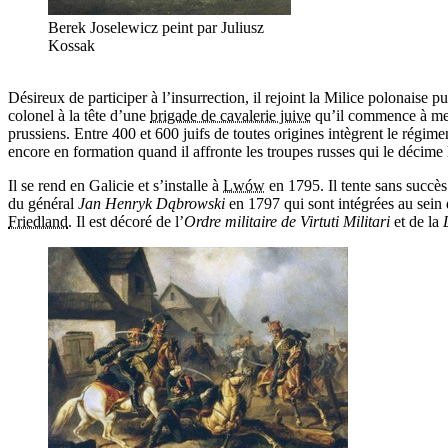
Berek Joselewicz peint par Juliusz
Kossak
Désireux de participer à l’insurrection, il rejoint la Milice polonaise 
colonel à la tête d’une
brigade de cavalerie juive
qu’il commence à mettr
prussiens. Entre 400 et 600 juifs de toutes origines intègrent le régi
encore en formation quand il affronte les troupes russes qui le décime
Il se rend en Galicie et s’installe à
Lwów
en 1795. Il tente sans succès 
du général
Jan Henryk Dąbrowski
en 1797 qui sont intégrées au sein 
Friedland
. Il est décoré de l’
Ordre militaire de Virtuti Militari
et de la